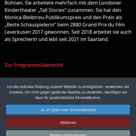
Bühnen. Sie arbeitete mehrfach mit dem Londoner
Kindertheater „Tall Stories“ zusammen. Sie hat den
Monica-Bleibtreu-Publikumspreis und den Preis als
„Beste Schauspielerin“ beim 2880 Grand Prix du Film
Leverkusen 2017 gewonnen. Seit 2018 arbeitet sie auch
als Sprecherin und lebt seit 2021 im Saarland.
Zur Programmübersicht
Um die optimale Nutzung unserer Website zu ermöglichen, verwenden wir
Cookies. Um nicht gegen geltende Gesetze zu verstoßen, benötigen wir
dazu Ihr ausdrückliches Einverständnis.
Kriminal Tango • Krimifestival
Ja, ich gebe mein Einverständnis!
Neunkirchen
Ablehnen
Kontakt
Datenschutz
Impressum
© 2026 Designed By mec Wirtschaftsdynamik
Weitere Informationen